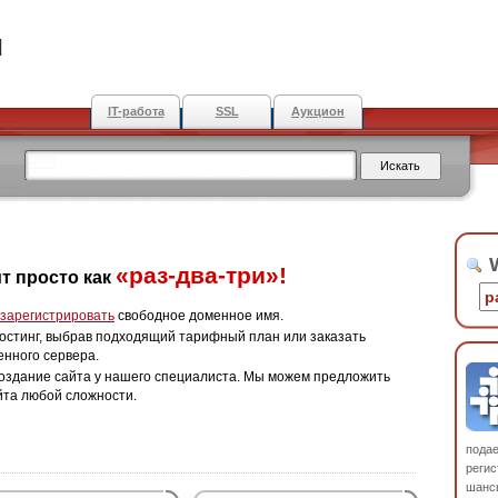
u
IT-работа
SSL
Аукцион
W
«раз-два-три»!
т просто как
зарегистрировать
свободное доменное имя.
остинг, выбрав подходящий тарифный план или заказать
енного сервера.
оздание сайта у нашего специалиста. Мы можем предложить
йта любой сложности.
пода
регис
шанс