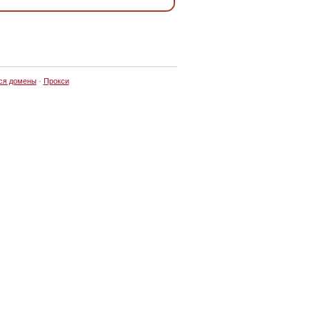
ся домены
·
Прокси