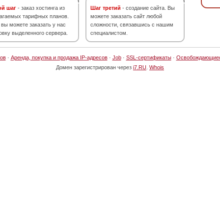
ой шаг
- заказ хостинга из
Шаг третий
- создание сайта. Вы
агаемых тарифных планов.
можете заказать сайт любой
 вы можете заказать у нас
сложности, связавшись с нашим
овку выделенного сервера.
специалистом.
ов
·
Аренда, покупка и продажа IP-адресов
·
Job
·
SSL-сертификаты
·
Освобождающие
Домен зарегистрирован через
i7.RU
.
Whois