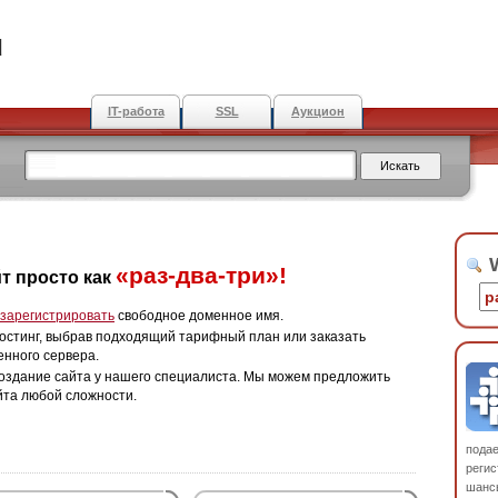
u
IT-работа
SSL
Аукцион
W
«раз-два-три»!
т просто как
зарегистрировать
свободное доменное имя.
остинг, выбрав подходящий тарифный план или заказать
енного сервера.
оздание сайта у нашего специалиста. Мы можем предложить
йта любой сложности.
пода
регис
шанс