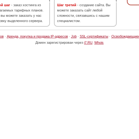
ой шаг
- заказ хостинга из
Шаг третий
- создание сайта. Вы
агаемых тарифных планов.
можете заказать сайт любой
 вы можете заказать у нас
сложности, связавшись с нашим
овку выделенного сервера.
специалистом.
ов
·
Аренда, покупка и продажа IP-адресов
·
Job
·
SSL-сертификаты
·
Освобождающие
Домен зарегистрирован через
i7.RU
.
Whois