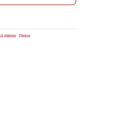
ся домены
·
Прокси