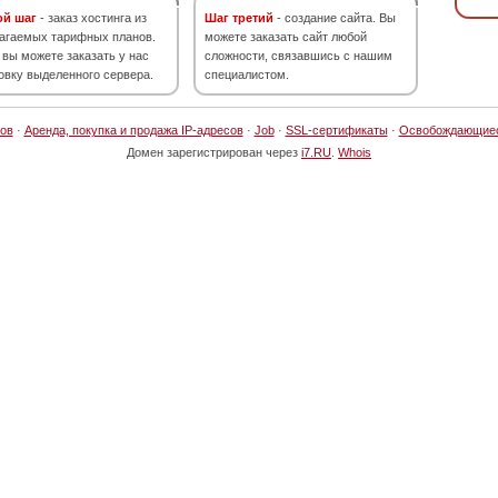
ой шаг
- заказ хостинга из
Шаг третий
- создание сайта. Вы
агаемых тарифных планов.
можете заказать сайт любой
 вы можете заказать у нас
сложности, связавшись с нашим
овку выделенного сервера.
специалистом.
ов
·
Аренда, покупка и продажа IP-адресов
·
Job
·
SSL-сертификаты
·
Освобождающие
Домен зарегистрирован через
i7.RU
.
Whois