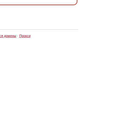
ся домены
·
Прокси