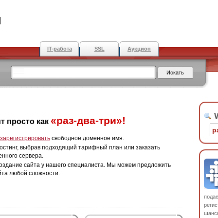
u
IT-работа
SSL
Аукцион
W
«раз-два-три»!
т просто как
зарегистрировать
свободное доменное имя.
остинг, выбрав подходящий тарифный план или заказать
енного сервера.
оздание сайта у нашего специалиста. Мы можем предложить
йта любой сложности.
пода
регис
шанс